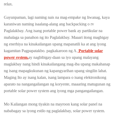
relax.
Gayunpaman, lagi naming nais na mag-empake ng liwanag, kaya
karaniwan naming isaalang-alang ang backpacking o rv
Paglalakbay. Ang isang portable power bank ay partikular na
mahalaga sa panahon ng ito Paglalakbay. Maaari itong magbigay
ng enerhiya na kinakailangan upang mapanatili ka at ang iyong
kagamitan Pagpapatakbo. pagkakaroon ng A.
Portable solar
power system.
ay nagbibigay-daan sa iyo upang malayang
maglakbay nang hindi kinakailangang mag-iba upang makahanap
ng isang mapagkukunan ng kapangyarihan upang singilin lahat.
Maging Ito ay isang kalan, isang lampara o isang elektronikong
aparato na nangangailangan ng koryente, maaaring matugunan ng
portable solar power system ang iyong mga pangangailangan.
Mo Kailangan mong tiyakin na mayroon kang solar panel na
nababagay sa iyong estilo ng paglalakbay, solar power system.